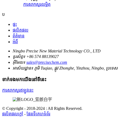
ការសាកសួរ
លម្អិត
ប
ផ្ទះ
ផលិតផល
ព័ត៌មាន
អំពី
Ningbo Precise New Material Technology CO., LTD
ទូរស័ព្ទ៖
+86 574 88139027
អ៊ីមែល៖
sales@precisechem.com
អាស័យដ្ឋាន៖
ភូមិ Tuqiao, ផ្លូវ Zhonghe, Yinzhou, Ningbo, ប្រទេ
ទាក់ទងមកយើងនៅទីនេះ
ការសាកសួរឥឡូវនេះ
© Copyright - 2018-2024 : All Rights Reserved.
ផលិតផលក្តៅ
-
ផែនទីគេហទំព័រ