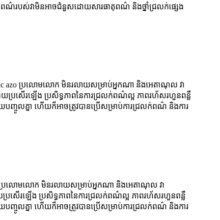
ុវត្តនៃពណ៌របស់វាមិនអាចជំនួសដោយសារធាតុពណ៌ និងថ្នាំជ្រលក់ផ្សេង
ocyclic azo ប្រលោមលោក មិនរលាយសម្រាប់អ្នកណា និងអេតាណុល វា
្វើអោយប្រសើរឡើង ប្រសិទ្ធភាពនៃការជ្រលក់ពណ៌ល្អ ភាពរហ័សរហួនពន្លឺ
និងលាយបញ្ចូលគ្នា ហើយក៏អាចត្រូវបានប្រើសម្រាប់ការជ្រលក់ពណ៌ និងការ
ic azo ប្រលោមលោក មិនរលាយសម្រាប់អ្នកណា និងអេតាណុល វា
អោយប្រសើរឡើង ប្រសិទ្ធភាពនៃការជ្រលក់ពណ៌ល្អ ភាពរហ័សរហួនពន្លឺ
និងលាយបញ្ចូលគ្នា ហើយក៏អាចត្រូវបានប្រើសម្រាប់ការជ្រលក់ពណ៌ និងការ