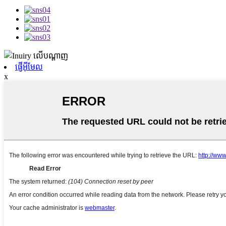
ផ្ញើអ៊ីមែល
x