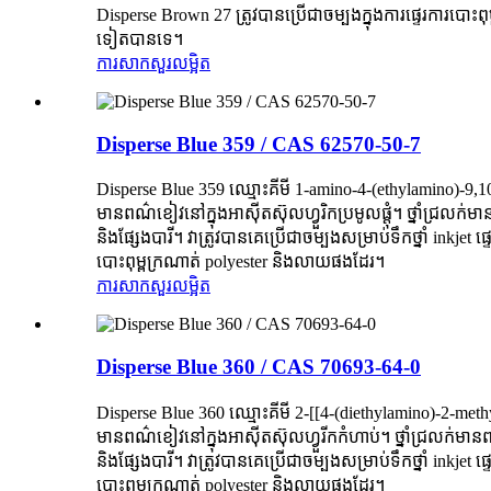
Disperse Brown 27 ត្រូវបានប្រើជាចម្បងក្នុងការផ្ទេរការបោះព
ទៀតបានទេ។
ការសាកសួរ
លម្អិត
Disperse Blue 359 / CAS 62570-50-7
Disperse Blue 359 ឈ្មោះគីមី 1-amino-4-(ethylamino)-9,
មានពណ៌ខៀវនៅក្នុងអាស៊ីតស៊ុលហ្វួរិកប្រមូលផ្តុំ។ ថ្នាំជ្រល
និងផ្សែងបារី។ វាត្រូវបានគេប្រើជាចម្បងសម្រាប់ទឹកថ្នាំ inkje
បោះពុម្ពក្រណាត់ polyester និងលាយផងដែរ។
ការសាកសួរ
លម្អិត
Disperse Blue 360 ​​/ CAS 70693-64-0
Disperse Blue 360 ​​ឈ្មោះគីមី 2-[[4-(diethylamino)-2-m
មានពណ៌ខៀវនៅក្នុងអាស៊ីតស៊ុលហ្វួរីកកំហាប់។ ថ្នាំជ្រលក់មា
និងផ្សែងបារី។ វាត្រូវបានគេប្រើជាចម្បងសម្រាប់ទឹកថ្នាំ inkje
បោះពុម្ពក្រណាត់ polyester និងលាយផងដែរ។