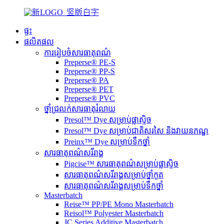
ផ្ទះ
ផលិតផល
ការរៀបចំសារធាតុពណ៌
Preperse® PE-S
Preperse® PP-S
Preperse® PA
Preperse® PET
Preperse® PVC
ថ្នាំជ្រលក់សារធាតុរំលាយ
Presol™ Dye សម្រាប់ផ្លាស្ទិច
Presol™ Dye សម្រាប់ជាតិសរសៃ និងវាយនភណ្ឌ
Preinx™ Dye សម្រាប់ទឹកថ្នាំ
សារធាតុពណ៌សរីរាង្គ
Pigcise™ សារធាតុពណ៌សម្រាប់ផ្លាស្ទិច
សារធាតុពណ៌សរីរាង្គសម្រាប់ថ្នាំកូត
សារធាតុពណ៌សរីរាង្គសម្រាប់ទឹកថ្នាំ
Masterbatch
Reise™ PP/PE Mono Masterbatch
Reisol™ Polyester Masterbatch
JC Series Additive Masterbatch