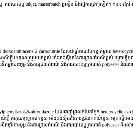
ុម្ព, ការបោះពុម្ព inkjet, masterbatch ផ្លាស្ទិច និងផ្នែកផ្សេងៗទៀត។ ការអន
10-dioxoanthracene-2-carbonitrile ដែលជាថ្នាំពណ៌បែកខ្ចាត់ខ្ចាយ heter
ក់មានពណ៌ភ្លឺ មេគុណស្រូបយកខ្ពស់ អាំងតង់ស៊ីតេនៃការជ្រលក់ពណ៌ខ្ពស់ អត្រាធ
t ផ្ទេរទឹកថ្នាំបោះពុម្ព និងការជ្រលក់ពណ៌ និងការបោះពុម្ពក្រណាត់ polyester 
ethylphenyl]azo]-5-nitrothiazole ដែលជាថ្នាំជ្រលក់បែកខ្ញែក heterocycl
នពណ៌ភ្លឺ មេគុណស្រូបយកខ្ពស់ អាំងតង់ស៊ីតេនៃការជ្រលក់ពណ៌ខ្ពស់ អត្រាធ្វើ
t ផ្ទេរទឹកថ្នាំបោះពុម្ព និងការជ្រលក់ពណ៌ និងការបោះពុម្ពក្រណាត់ polyester 