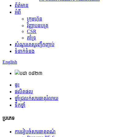
ព័ត៌មាន
អំពី
ក្រុមហ៊ុន
វិញ្ញាបនបត្រ
CSR
គាំទ្រ
សំណួរគេសួរញឹកញាប់
ទំនាក់ទំនង
English
ផ្ទះ
ផលិតផល
ថ្នាំជ្រលក់សារធាតុរំលាយ
ទឹកថ្នាំ
ប្រភេទ
ការរៀបចំសារធាតុពណ៌