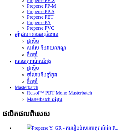
Preperse PE-S
Preperse PP-M
Preperse PP-S
Preperse PET
Preperse PA
Preperse PVC
ថ្នាំជ្រលក់សារធាតុរំលាយ
ផ្លាស្ទិច
សរសៃ និងវាយនភណ្ឌ
ទឹកថ្នាំ
សារធាតុពណ៌សរីរាង្គ
ផ្លាស្ទិច
ថ្នាំលាបនិងថ្នាំកូត
ទឹកថ្នាំ
Masterbatch
Reisol™ PBT Mono Masterbatch
Masterbatch បន្ថែម
ផលិតផលពិសេស